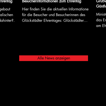
Ehrentag
Besucherinformationen zum Ehrentag
Grußw
Günth
fgebaut
Hier finden Sie die aktuellen Informationen
Minist
alischen
für die Besucher und Besucherinnen des
das E
dahinter?
Glückstädter Ehrentages: Glückstädter
am Eh
ifenblasen
Fortuna 22. Mai 20226:
 Pflanzaktion
Blumenkind
 große
 informiert
Alle News anzeigen
V Fortuna
eute Die
bekommt
Vereinsregister Glückstadt
adt