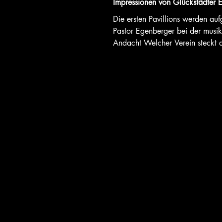
Impressionen von Glückstädter 
Die ersten Pavillions werden au
Pastor Egenberger bei der musik
Andacht Welcher Verein steckt 
Der Bridgeclub war es! Riesense
sind der Hit! Alles bereit für die
Glückstadt blüht auf Das erste 
ist bereit Kleiner Mann... ...und
Feuerwehr Die 3 von der
Seifenblasentankstelle KOMMMIT
und lädt ein Das Team vom ETS
Boule ist auch etwas für junge L
Musik in der Stadtkirche... ... 
Nac
Impressum
Initiative Vereinsregister Glückst
Kimming 14