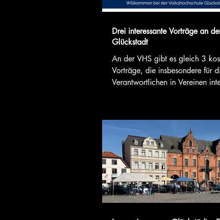
Drei interessante Vorträge an d
Glückstadt
An der VHS gibt es gleich 3 kos
Vorträge, die insbesondere für d
Verantwortlichen in Vereinen int
sind: 104 Fördermittel suchen un
Vereine und Initiativen (6. Okt
Wie können wir passende Förderm
unsere Projekte und Ideen find
muss ich achten, wenn ich einen
Förderung stellen will, wie berei
vor? Wie können wir unsere Arbe
Verein gut und ansprechend verm
damit unsere Fördermittelakquis