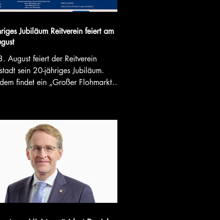
riges Jubiläum Reitverein feiert am
gust
 August feiert der Reitverein
tadt sein 20-jähriges Jubiläum.
dem findet ein „Großer Flohmarkt
ms Pferd" und für die ganze Familie
 Nähere Informationen finden Sie HIER