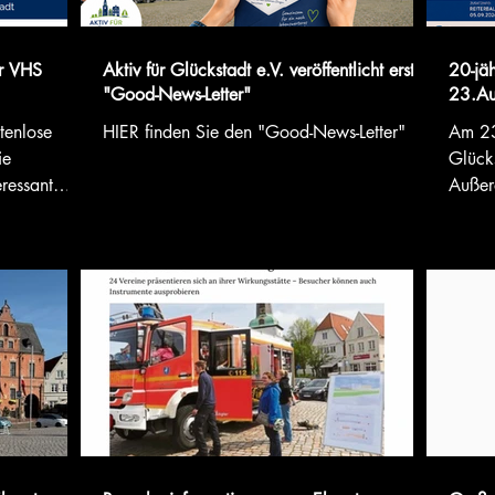
er VHS
Aktiv für Glückstadt e.V. veröffentlicht ersten
20-jäh
"Good-News-Letter"
23.Au
tenlose
HIER finden Sie den "Good-News-Letter"
Am 23.
ie
Glücks
eressant
Außer
d finden für
rund u
ober 2026)
statt.
ittel für
en? Worauf
 Antrag auf
ten wir uns
it als
itteln,