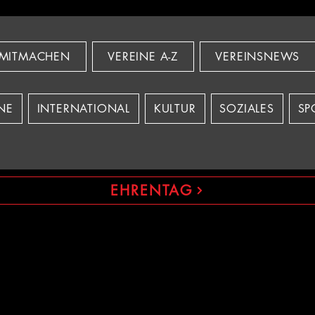
MITMACHEN
VEREINE A-Z
VEREINSNEWS
NE
INTERNATIONAL
KULTUR
SOZIALES
SP
EHRENTAG