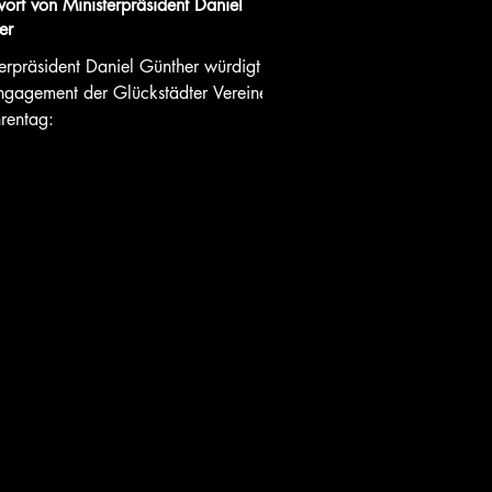
ort von Ministerpräsident Daniel
er
erpräsident Daniel Günther würdigt
ngagement der Glückstädter Vereine
rentag: