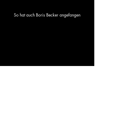
So hat auch Boris Becker angefangen
Beim Reitverein gehört ein Hund dazu